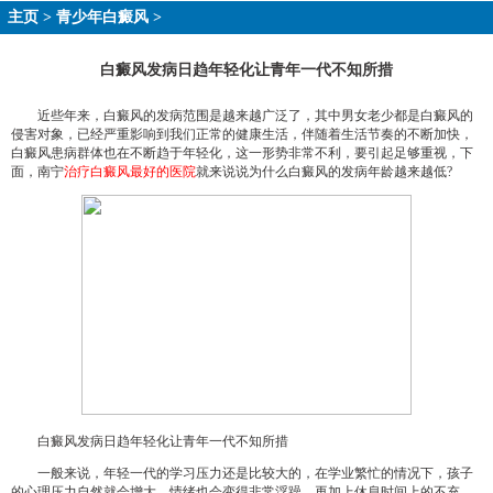
主页
>
青少年白癜风
>
白癜风发病日趋年轻化让青年一代不知所措
近些年来，白癜风的发病范围是越来越广泛了，其中男女老少都是白癜风的
侵害对象，已经严重影响到我们正常的健康生活，伴随着生活节奏的不断加快，
白癜风患病群体也在不断趋于年轻化，这一形势非常不利，要引起足够重视，下
面，南宁
治疗白癜风最好的医院
就来说说为什么白癜风的发病年龄越来越低?
白癜风发病日趋年轻化让青年一代不知所措
一般来说，年轻一代的学习压力还是比较大的，在学业繁忙的情况下，孩子
的心理压力自然就会增大，情绪也会变得非常浮躁，再加上休息时间上的不充