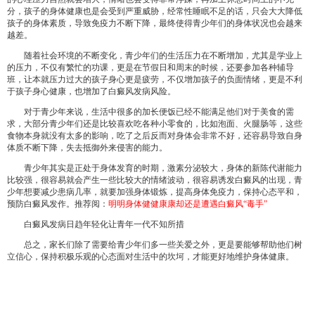
分，孩子的身体健康也是会受到严重威胁，经常性睡眠不足的话，只会大大降低
孩子的身体素质，导致免疫力不断下降，最终使得青少年们的身体状况也会越来
越差。
随着社会环境的不断变化，青少年们的生活压力在不断增加，尤其是学业上
的压力，不仅有繁忙的功课，更是在节假日和周末的时候，还要参加各种辅导
班，让本就压力过大的孩子身心更是疲劳，不仅增加孩子的负面情绪，更是不利
于孩子身心健康，也增加了白癜风发病风险。
对于青少年来说，生活中很多的加长便饭已经不能满足他们对于美食的需
求，大部分青少年们还是比较喜欢吃各种小零食的，比如泡面、火腿肠等，这些
食物本身就没有太多的影响，吃了之后反而对身体会非常不好，还容易导致自身
体质不断下降，失去抵御外来侵害的能力。
青少年其实是正处于身体发育的时期，激素分泌较大，身体的新陈代谢能力
比较强，很容易就会产生一些比较大的情绪波动，很容易诱发白癜风的出现，青
少年想要减少患病几率，就要加强身体锻炼，提高身体免疫力，保持心态平和，
预防白癜风发作。推荐阅：
明明身体健健康康却还是遭遇白癜风“毒手”
白癜风发病日趋年轻化让青年一代不知所措
总之，家长们除了需要给青少年们多一些关爱之外，更是要能够帮助他们树
立信心，保持积极乐观的心态面对生活中的坎坷，才能更好地维护身体健康。