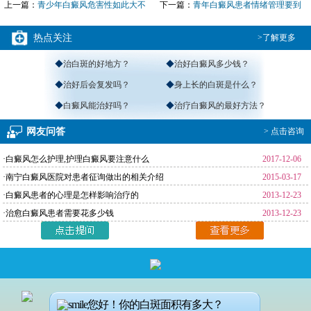
上一篇：
青少年白癜风危害性如此大不
下一篇：
青年白癜风患者情绪管理要到
得不
位才
热点关注
>了解更多
◆
治白斑的好地方？
◆
治好白癜风多少钱？
◆
治好后会复发吗？
◆
身上长的白斑是什么？
◆
白癜风能治好吗？
◆
治疗白癜风的最好方法？
网友问答
> 点击咨询
·白癜风怎么护理,护理白癜风要注意什么
2017-12-06
·南宁白癜风医院对患者征询做出的相关介绍
2015-03-17
·白癜风患者的心理是怎样影响治疗的
2013-12-23
·治愈白癜风患者需要花多少钱
2013-12-23
返回首页
>
免费通话
>
查询路线
咨询电话：
4001190776
您好！你的白斑面积有多大？