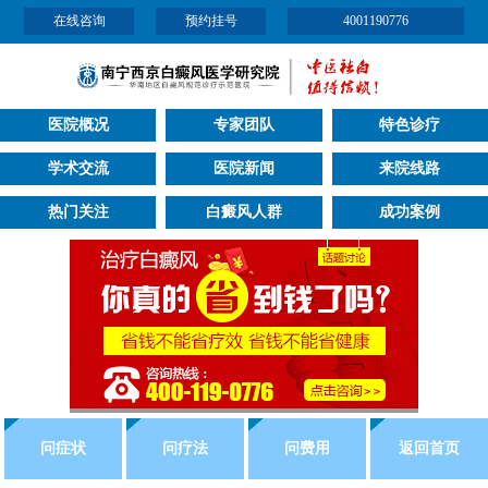
在线咨询
预约挂号
4001190776
医院概况
专家团队
特色诊疗
学术交流
医院新闻
来院线路
热门关注
白癜风人群
成功案例
问症状
问疗法
问费用
返回首页