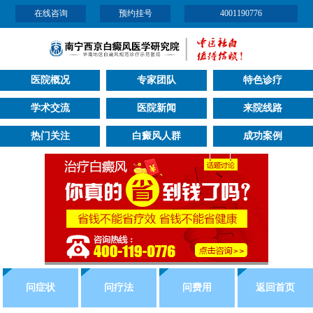
在线咨询
预约挂号
4001190776
医院概况
专家团队
特色诊疗
学术交流
医院新闻
来院线路
热门关注
白癜风人群
成功案例
问症状
问疗法
问费用
返回首页