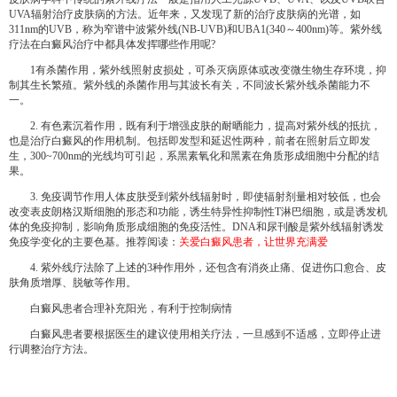
UVA辐射治疗皮肤病的方法。近年来，又发现了新的治疗皮肤病的光谱，如
311nm的UVB，称为窄谱中波紫外线(NB-UVB)和UBA1(340～400nm)等。紫外线
疗法在白癜风治疗中都具体发挥哪些作用呢?
1有杀菌作用，紫外线照射皮损处，可杀灭病原体或改变微生物生存环境，抑
制其生长繁殖。紫外线的杀菌作用与其波长有关，不同波长紫外线杀菌能力不
一。
2. 有色素沉着作用，既有利于增强皮肤的耐晒能力，提高对紫外线的抵抗，
也是治疗白癜风的作用机制。包括即发型和延迟性两种，前者在照射后立即发
生，300~700nm的光线均可引起，系黑素氧化和黑素在角质形成细胞中分配的结
果。
3. 免疫调节作用人体皮肤受到紫外线辐射时，即使辐射剂量相对较低，也会
改变表皮朗格汉斯细胞的形态和功能，诱生特异性抑制性T淋巴细胞，或是诱发机
体的免疫抑制，影响角质形成细胞的免疫活性。DNA和尿刊酸是紫外线辐射诱发
免疫学变化的主要色基。推荐阅读：
关爱白癜风患者，让世界充满爱
4. 紫外线疗法除了上述的3种作用外，还包含有消炎止痛、促进伤口愈合、皮
肤角质增厚、脱敏等作用。
白癜风患者合理补充阳光，有利于控制病情
白癜风患者要根据医生的建议使用相关疗法，一旦感到不适感，立即停止进
行调整治疗方法。