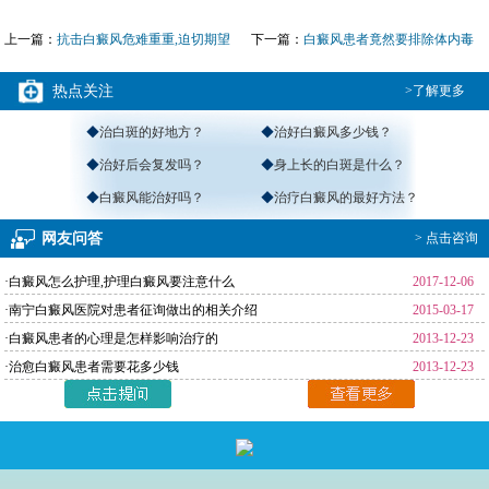
上一篇：
抗击白癜风危难重重,迫切期望
下一篇：
白癜风患者竟然要排除体内毒
看
素!
热点关注
>了解更多
◆
治白斑的好地方？
◆
治好白癜风多少钱？
◆
治好后会复发吗？
◆
身上长的白斑是什么？
◆
白癜风能治好吗？
◆
治疗白癜风的最好方法？
网友问答
> 点击咨询
·白癜风怎么护理,护理白癜风要注意什么
2017-12-06
·南宁白癜风医院对患者征询做出的相关介绍
2015-03-17
·白癜风患者的心理是怎样影响治疗的
2013-12-23
·治愈白癜风患者需要花多少钱
2013-12-23
返回首页
>
免费通话
>
查询路线
咨询电话：
4001190776