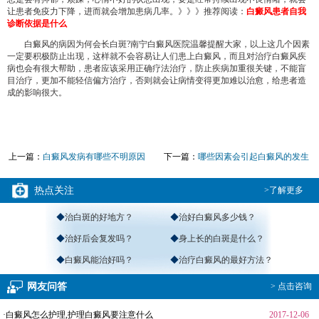
让患者免疫力下降，进而就会增加患病几率。》》》推荐阅读：
白癜风患者自我
诊断依据是什么
白癜风的病因为何会长白斑?南宁白癜风医院温馨提醒大家，以上这几个因素
一定要积极防止出现，这样就不会容易让人们患上白癜风，而且对治疗白癜风疾
病也会有很大帮助，患者应该采用正确疗法治疗，防止疾病加重很关键，不能盲
目治疗，更加不能轻信偏方治疗，否则就会让病情变得更加难以治愈，给患者造
成的影响很大。
上一篇：
白癜风发病有哪些不明原因
下一篇：
哪些因素会引起白癜风的发生
热点关注
>了解更多
◆
治白斑的好地方？
◆
治好白癜风多少钱？
◆
治好后会复发吗？
◆
身上长的白斑是什么？
◆
白癜风能治好吗？
◆
治疗白癜风的最好方法？
网友问答
> 点击咨询
·白癜风怎么护理,护理白癜风要注意什么
2017-12-06