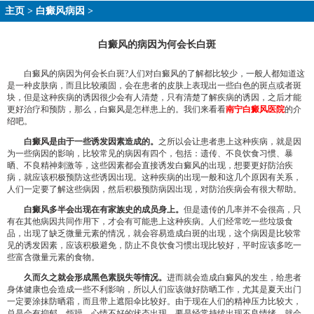
主页
>
白癜风病因
>
白癜风的病因为何会长白斑
白癜风的病因为何会长白斑?人们对白癜风的了解都比较少，一般人都知道这
是一种皮肤病，而且比较顽固，会在患者的皮肤上表现出一些白色的斑点或者斑
块，但是这种疾病的诱因很少会有人清楚，只有清楚了解疾病的诱因，之后才能
更好治疗和预防，那么，白癜风是怎样患上的。我们来看看
南宁白癜风医院
的介
绍吧。
白癜风是由于一些诱发因素造成的。
之所以会让患者患上这种疾病，就是因
为一些病因的影响，比较常见的病因有四个，包括：遗传、不良饮食习惯、暴
晒、不良精神刺激等，这些因素都会直接诱发白癜风的出现，想要更好防治疾
病，就应该积极预防这些诱因出现。这种疾病的出现一般和这几个原因有关系，
人们一定要了解这些病因，然后积极预防病因出现，对防治疾病会有很大帮助。
白癜风多半会出现在有家族史的成员身上。
但是遗传的几率并不会很高，只
有在其他病因共同作用下，才会有可能患上这种疾病。人们经常吃一些垃圾食
品，出现了缺乏微量元素的情况，就会容易造成白斑的出现，这个病因是比较常
见的诱发因素，应该积极避免，防止不良饮食习惯出现比较好，平时应该多吃一
些富含微量元素的食物。
久而久之就会形成黑色素脱失等情况。
进而就会造成白癜风的发生，给患者
身体健康也会造成一些不利影响，所以人们应该做好防晒工作，尤其是夏天出门
一定要涂抹防晒霜，而且带上遮阳伞比较好。由于现在人们的精神压力比较大，
总是会有抑郁，烦躁，心情不好的状态出现，要是经常持续出现不良情绪，就会