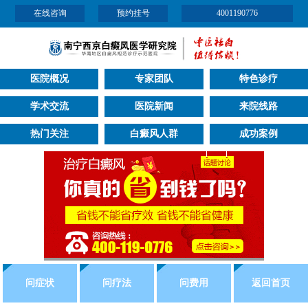
在线咨询
预约挂号
4001190776
医院概况
专家团队
特色诊疗
学术交流
医院新闻
来院线路
热门关注
白癜风人群
成功案例
问症状
问疗法
问费用
返回首页